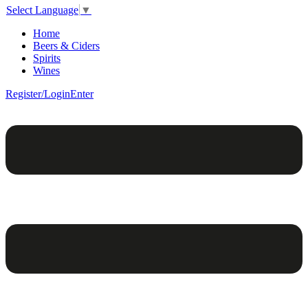
Select Language
▼
Home
Beers & Ciders
Spirits
Wines
Register/Login
Enter