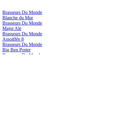
Brasseurs Du Monde
Blanche du Mur
Brasseurs Du Monde
Major Ale
Brasseurs Du Monde
Assoiffée 8
Brasseurs Du Monde
Big Ben Porter
Brasseurs Du Monde
Concombre Électrique
Brasseurs Du Monde
Vite sur ses patins
Brasseurs du monde
Major Ale
Brasseurs du monde
Concombre Électrique
Brasseurs du monde
Rousse
Brasseurs du monde
Blanche du Mur
Brasseurs du monde
Assoiffée 8
Brasseurs du monde