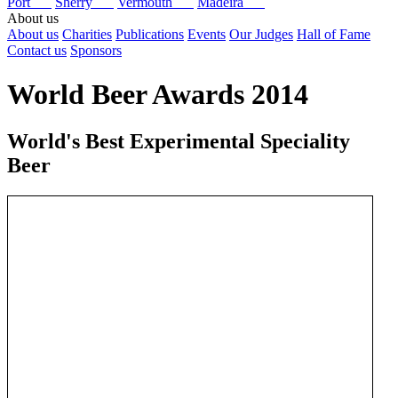
Port
Sherry
Vermouth
Madeira
About us
About us
Charities
Publications
Events
Our Judges
Hall of Fame
Contact us
Sponsors
World Beer Awards 2014
World's Best Experimental Speciality
Beer