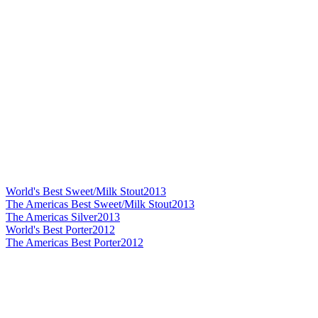
World's Best Sweet/Milk Stout
2013
The Americas Best Sweet/Milk Stout
2013
The Americas Silver
2013
World's Best Porter
2012
The Americas Best Porter
2012