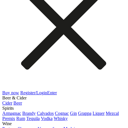
Buy now
Register/Login
Enter
Beer & Cider
Cider
Beer
Spirits
Armagnac
Brandy
Calvados
Cognac
Gin
Grappa
Liquer
Mezcal
Premix
Rum
Tequila
Vodka
Whisky
Wine