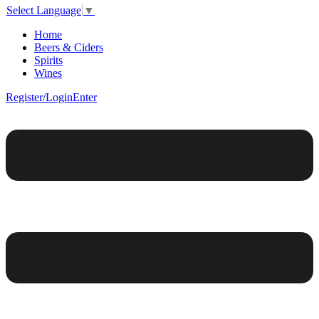
Select Language
▼
Home
Beers & Ciders
Spirits
Wines
Register/Login
Enter