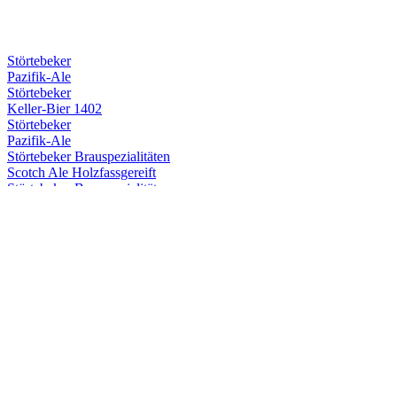
Störtebeker
Pazifik-Ale
Störtebeker
Keller-Bier 1402
Störtebeker
Pazifik-Ale
Störtebeker Brauspezialitäten
Scotch Ale Holzfassgereift
Störtebeker Brauspezialitäten
New England IPA
Störtebeker Brauspezialitäten
Belgian Blonde Ale
Störtebeker Brauspezialitäten
Pazifik Ale Holzfassgereift
Störtebeker Brauspezialitäten
Pilsener Bier 0,0%
Störtebeker Brauspezialitäten
Scotch Ale Holzfassgereift
Störtebeker Brauspezialitäten
New England IPA
Störtebeker Brauspezialitäten
Belgian Blonde Ale