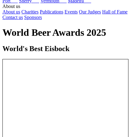
Port
Sherry
Vermouth
Madeira
About us
About us
Charities
Publications
Events
Our Judges
Hall of Fame
Contact us
Sponsors
World Beer Awards 2025
World's Best Eisbock