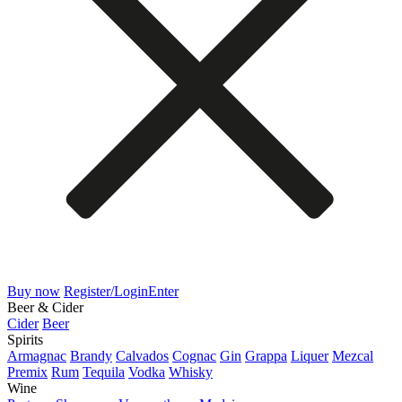
Buy now
Register/Login
Enter
Beer & Cider
Cider
Beer
Spirits
Armagnac
Brandy
Calvados
Cognac
Gin
Grappa
Liquer
Mezcal
Premix
Rum
Tequila
Vodka
Whisky
Wine