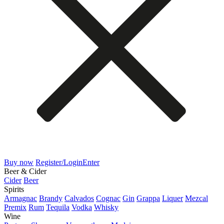
Buy now
Register/Login
Enter
Beer & Cider
Cider
Beer
Spirits
Armagnac
Brandy
Calvados
Cognac
Gin
Grappa
Liquer
Mezcal
Premix
Rum
Tequila
Vodka
Whisky
Wine