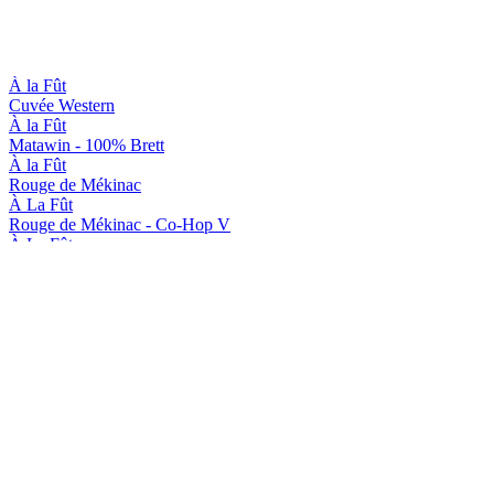
À la Fût
Cuvée Western
À la Fût
Matawin - 100% Brett
À la Fût
Rouge de Mékinac
À La Fût
Rouge de Mékinac - Co-Hop V
À La Fût
Rouge de Mékinac - Co-Hop V
À La Fût
Cowsûre - Saison Sûre
À La Fût
Rouge de Mékinac - Co-Hop V
À la Fût
Vieille Gueuze
À La Fût
Rouge de Mékinac - Co-Hop V
À La Fût
Rouge de Mékinac - Co-Hop V
À la Fût