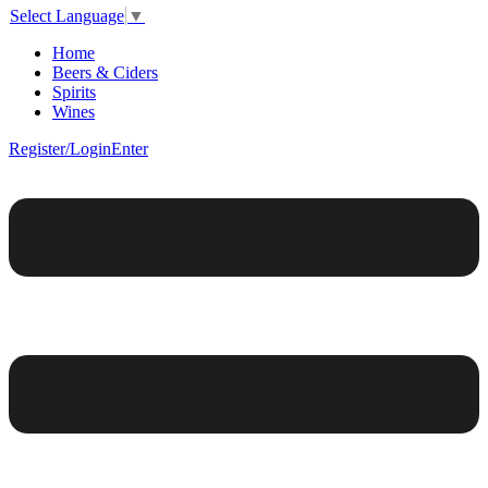
Select Language
▼
Home
Beers & Ciders
Spirits
Wines
Register/Login
Enter