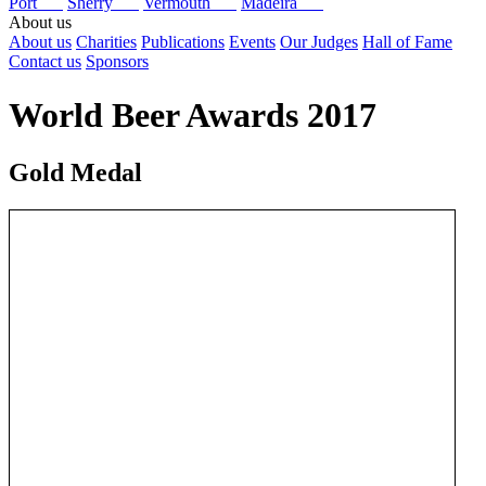
Port
Sherry
Vermouth
Madeira
About us
About us
Charities
Publications
Events
Our Judges
Hall of Fame
Contact us
Sponsors
World Beer Awards 2017
Gold Medal