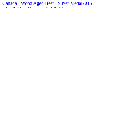
Canada - Wood Aged Beer - Silver Medal
2015
World's Best German Style
2014
World's Best Kriek
2014
The Americas Best German Style
2014
The Americas Best Kriek
2014
The Americas Gold
2014
The Americas Silver
2014
The Americas Best Kriek
2013