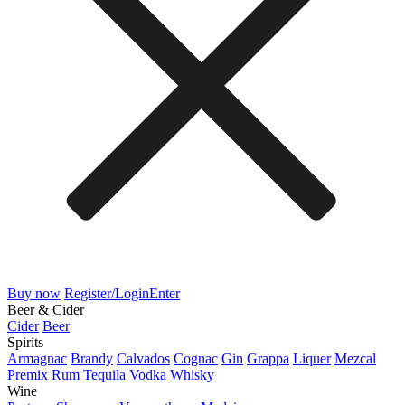
Buy now
Register/Login
Enter
Beer & Cider
Cider
Beer
Spirits
Armagnac
Brandy
Calvados
Cognac
Gin
Grappa
Liquer
Mezcal
Premix
Rum
Tequila
Vodka
Whisky
Wine