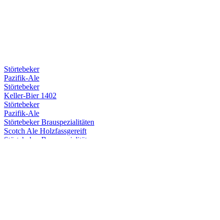
Störtebeker
Pazifik-Ale
Störtebeker
Keller-Bier 1402
Störtebeker
Pazifik-Ale
Störtebeker Brauspezialitäten
Scotch Ale Holzfassgereift
Störtebeker Brauspezialitäten
New England IPA
Störtebeker Brauspezialitäten
Belgian Blonde Ale
Störtebeker Brauspezialitäten
Pazifik Ale Holzfassgereift
Störtebeker Brauspezialitäten
Pilsener Bier 0,0%
Störtebeker Brauspezialitäten
New England IPA