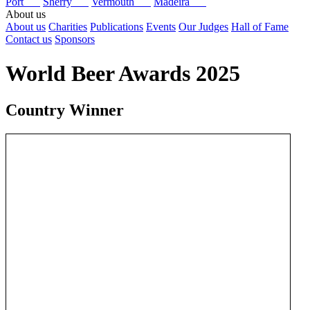
Port
Sherry
Vermouth
Madeira
About us
About us
Charities
Publications
Events
Our Judges
Hall of Fame
Contact us
Sponsors
World Beer Awards 2025
Country Winner