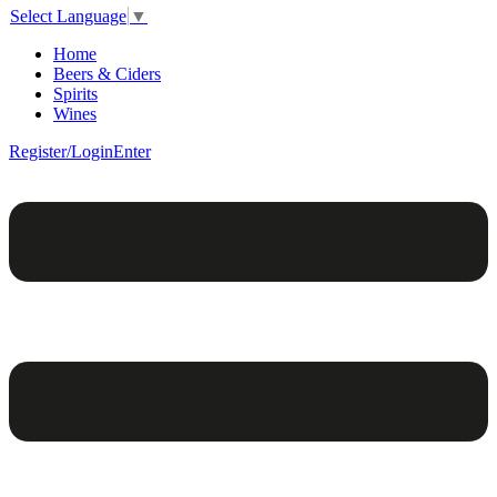
Select Language
▼
Home
Beers & Ciders
Spirits
Wines
Register/Login
Enter