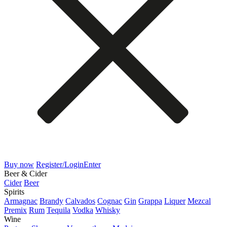
Buy now
Register/Login
Enter
Beer & Cider
Cider
Beer
Spirits
Armagnac
Brandy
Calvados
Cognac
Gin
Grappa
Liquer
Mezcal
Premix
Rum
Tequila
Vodka
Whisky
Wine