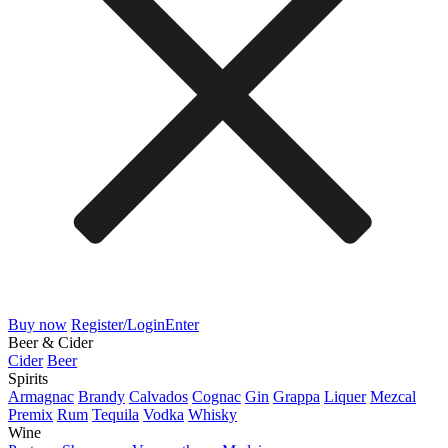
Buy now
Register/Login
Enter
Beer & Cider
Cider
Beer
Spirits
Armagnac
Brandy
Calvados
Cognac
Gin
Grappa
Liquer
Mezcal
Premix
Rum
Tequila
Vodka
Whisky
Wine