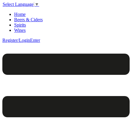
Select Language
▼
Home
Beers & Ciders
Spirits
Wines
Register/Login
Enter