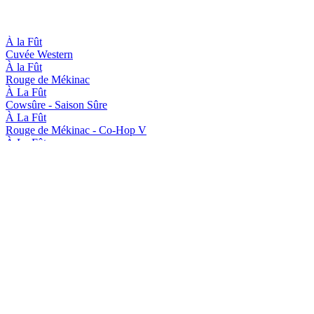
À la Fût
Cuvée Western
À la Fût
Rouge de Mékinac
À La Fût
Cowsûre - Saison Sûre
À La Fût
Rouge de Mékinac - Co-Hop V
À La Fût
Rouge de Mékinac - Co-Hop V
À La Fût
Cowsûre - Saison Sûre
À La Fût
Rouge de Mékinac - Co-Hop V
À la Fût
Vieille Gueuze
À La Fût
Rouge de Mékinac - Co-Hop V
À La Fût
Rouge de Mékinac - Co-Hop V
À la Fût
Vieille Gueuze