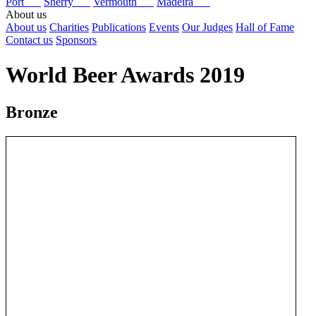
Port
Sherry
Vermouth
Madeira
About us
About us
Charities
Publications
Events
Our Judges
Hall of Fame
Contact us
Sponsors
World Beer Awards 2019
Bronze