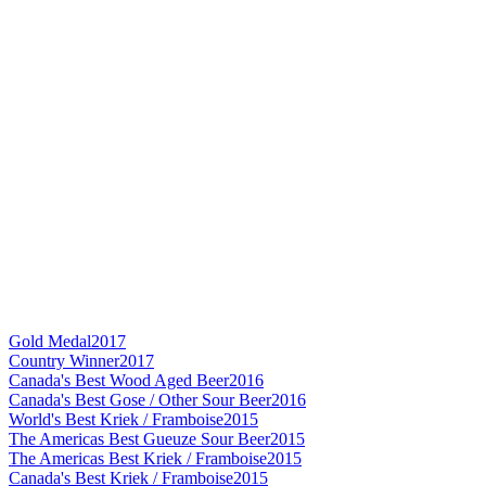
Gold Medal
2017
Country Winner
2017
Canada's Best Wood Aged Beer
2016
Canada's Best Gose / Other Sour Beer
2016
World's Best Kriek / Framboise
2015
The Americas Best Gueuze Sour Beer
2015
The Americas Best Kriek / Framboise
2015
Canada's Best Kriek / Framboise
2015